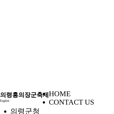
HOME
의령홍의장군축제
CONTACT US
English
의령군청