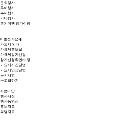
문화행사
투어행사
부대행사
기타행사
홍의야행 참가신청
이호섭가요제
가요제 안내
가요제홍보물
가요제참가신청
참가신청확인/수정
가요제사진앨범
가요제영상앨범
공지사항
묻고답하기
자료마당
행사사진
행사동영상
홍보자료
의병자료