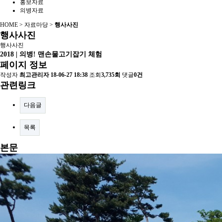
홍보자료
의병자료
HOME > 자료마당 >
행사사진
행사사진
행사사진
2018 | 의병! 맨손물고기잡기 체험
페이지 정보
작성자
최고관리자
18-06-27 18:38
조회
3,735회
댓글
0건
관련링크
다음글
목록
본문