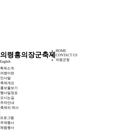
HOME
의령홍의장군축제
CONTACT US
의령군청
English
축제소개
의병이란
인사말
축제개요
홍보물보기
행사일정표
오시는길
주차안내
축제의 역사
프로그램
주제행사
체험행사