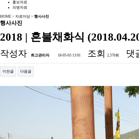
홍보자료
의병자료
HOME > 자료마당 >
행사사진
행사사진
2018 | 혼불채화식 (2018.04.2
작성자
조회
댓
최고관리자
18-05-03 13:01
2,576회
이전글
다음글