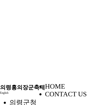
HOME
의령홍의장군축제
CONTACT US
English
의령군청