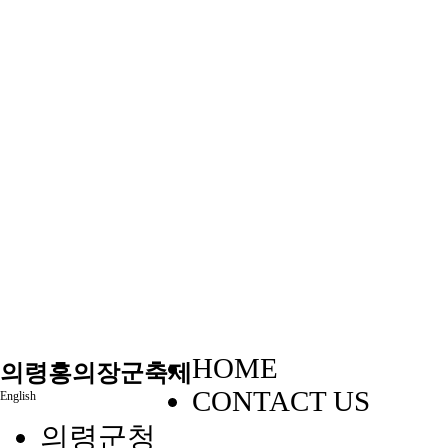
HOME
의령홍의장군축제
CONTACT US
English
의령군청