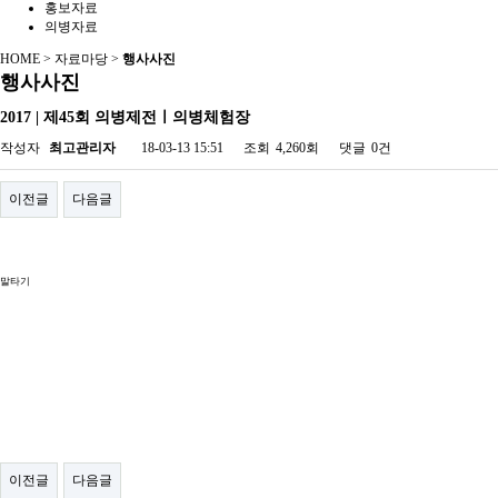
홍보자료
의병자료
HOME > 자료마당 >
행사사진
행사사진
2017 | 제45회 의병제전ㅣ의병체험장
작성자
최고관리자
18-03-13 15:51
조회
4,260회
댓글
0건
이전글
다음글
말타기
이전글
다음글