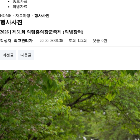
홍보자료
의병자료
HOME > 자료마당 >
행사사진
행사사진
2026 | 제51회 의령홍의장군축제 (의병장터)
작성자
최고관리자
26-05-08 09:36
조회
155회
댓글
0건
이전글
다음글