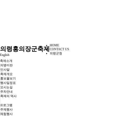
HOME
의령홍의장군축제
CONTACT US
의령군청
English
축제소개
의병이란
인사말
축제개요
홍보물보기
행사일정표
오시는길
주차안내
축제의 역사
프로그램
주제행사
체험행사