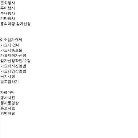
문화행사
투어행사
부대행사
기타행사
홍의야행 참가신청
이호섭가요제
가요제 안내
가요제홍보물
가요제참가신청
참가신청확인/수정
가요제사진앨범
가요제영상앨범
공지사항
묻고답하기
자료마당
행사사진
행사동영상
홍보자료
의병자료