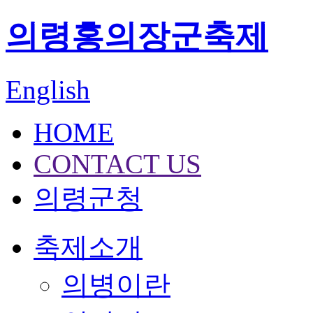
의령홍의장군축제
English
HOME
CONTACT US
의령군청
축제소개
의병이란