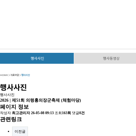
위대한
행사사진
행사동영상
HOME > 자료마당 >
행사사진
행사사진
행사사진
2026 | 제51회 의령홍의장군축제 (체험마당)
페이지 정보
작성자
최고관리자
26-05-08 09:13
조회
163회
댓글
0건
관련링크
이전글