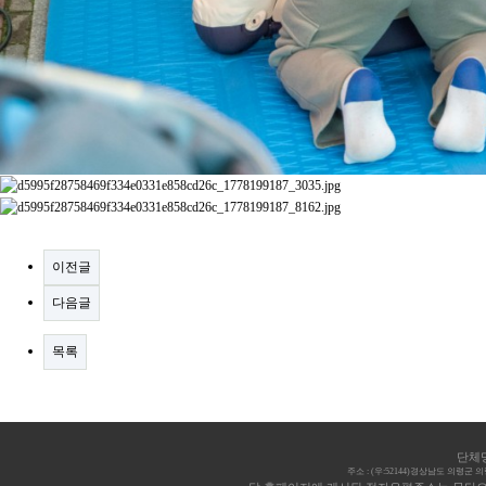
이전글
다음글
목록
단체명
주소 : (우:52144)경상남도 의령군 의령읍 의병로