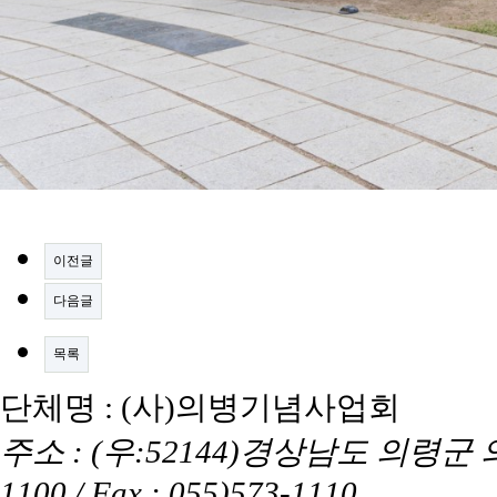
이전글
다음글
목록
단체명 : (사)의병기념사업회
주소 : (우:52144)경상남도 의령군 의령읍
1100 / Fax : 055)573-1110