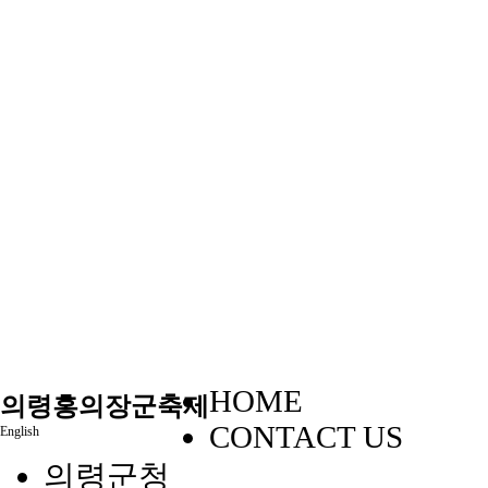
HOME
의령홍의장군축제
CONTACT US
English
의령군청