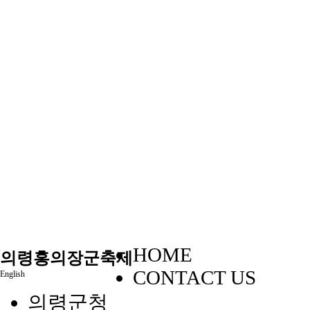
HOME
의령홍의장군축제
CONTACT US
English
의령군청