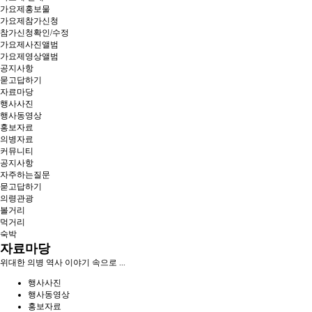
가요제홍보물
가요제참가신청
참가신청확인/수정
가요제사진앨범
가요제영상앨범
공지사항
묻고답하기
자료마당
행사사진
행사동영상
홍보자료
의병자료
커뮤니티
공지사항
자주하는질문
묻고답하기
의령관광
볼거리
먹거리
숙박
자료마당
위대한 의병 역사 이야기 속으로 ...
행사사진
행사동영상
홍보자료