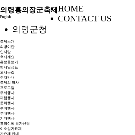
HOME
의령홍의장군축제
CONTACT US
English
의령군청
축제소개
의병이란
인사말
축제개요
홍보물보기
행사일정표
오시는길
주차안내
축제의 역사
프로그램
주제행사
체험행사
문화행사
투어행사
부대행사
기타행사
홍의야행 참가신청
이호섭가요제
가요제 안내