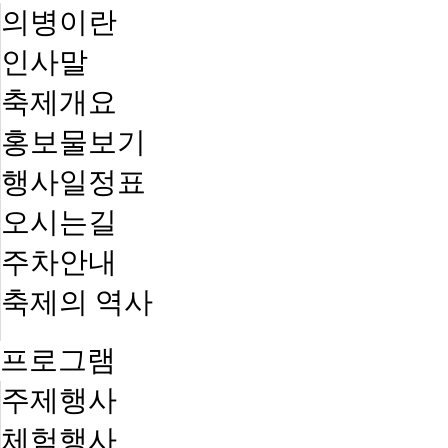
의병이란
인사말
축제개요
홍보물보기
행사일정표
오시는길
주차안내
축제의 역사
프로그램
주제행사
체험행사