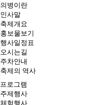
의병이란
인사말
축제개요
홍보물보기
행사일정표
오시는길
주차안내
축제의 역사
프로그램
주제행사
체험행사